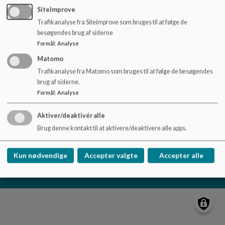
o
SiteImprove
l
Trafikanalyse fra Siteimprove som bruges til at følge de
d
Børnehuset Uglen
besøgendes brug af siderne
e
Århusvej 27, Ugelbølle, 8410 Rønde
Formål
:
Analyse
t
jajo@syddjurs.dk
Matomo
23653541
Trafikanalyse fra Matomo som bruges til at følge de besøgendes
brug af siderne.
EAN NR.
5798004440087
Formål
:
Analyse
Sitemap
Aktiver/deaktivér alle
Brug denne kontakt til at aktivere/deaktivere alle apps.
Cookie politik
Kun nødvendige
Accepter valgte
Accepter alle