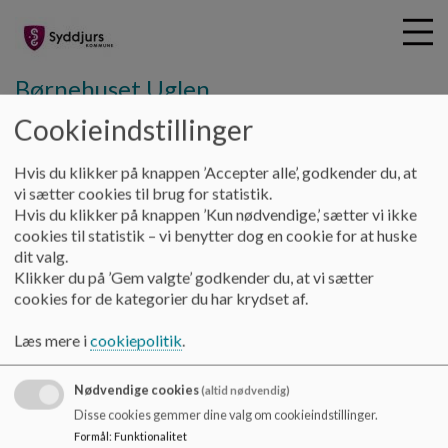
Børnehuset Uglen
Cookieindstillinger
G
Hvis du klikker på knappen ’Accepter alle’, godkender du, at
å
Forældresamarbejde
Velkomstfolder praktisk info
vi sætter cookies til brug for statistik.
t
Hvis du klikker på knappen ’Kun nødvendige,’ sætter vi ikke
i
cookies til statistik – vi benytter dog en cookie for at huske
Velkomstfolder praktisk info
l
dit valg.
h
Klikker du på ’Gem valgte’ godkender du, at vi sætter
o
cookies for de kategorier du har krydset af.
v
Her kan du finde en del nyttige oplysninger.
e
Læs mere i
cookiepolitik
.
Dokumenter
d
i
Velkommen til Uglen 2025_0.pdf
Nødvendige cookies
n
(altid nødvendig)
d
Disse cookies gemmer dine valg om cookieindstillinger.
h
Formål
:
Funktionalitet