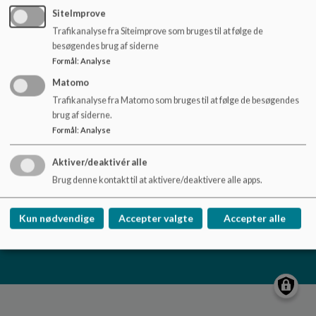
o
SiteImprove
l
Trafikanalyse fra Siteimprove som bruges til at følge de
d
besøgendes brug af siderne
e
Børnehuset Uglen
Formål
:
Analyse
t
Århusvej 27, Ugelbølle, 8410 Rønde
Matomo
jajo@syddjurs.dk
Trafikanalyse fra Matomo som bruges til at følge de besøgendes
brug af siderne.
23653541
Formål
:
Analyse
EAN NR.
5798004440087
Sitemap
Aktiver/deaktivér alle
Brug denne kontakt til at aktivere/deaktivere alle apps.
Kun nødvendige
Accepter valgte
Accepter alle
Cookie politik