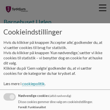
Børnehuset Uglen
Cookieindstillinger
G
Hvis du klikker på knappen ’Accepter alle’, godkender du, at
å
Grundlag og værdier
Pædagogisk tilsyn
Pædagogisk
vi sætter cookies til brug for statistik.
t
Hvis du klikker på knappen ’Kun nødvendige,’ sætter vi ikke
Tilsyn 2022-23
i
cookies til statistik – vi benytter dog en cookie for at huske
l
dit valg.
h
Pædagogisk Tilsyn 2022-23
Klikker du på ’Gem valgte’ godkender du, at vi sætter
o
cookies for de kategorier du har krydset af.
v
e
Tilsynsrapport 2023
Læs mere i
cookiepolitik
.
d
i
Dokumenter
Nødvendige cookies
n
(altid nødvendig)
Pædagogisk Tilsynsrapport
d
Disse cookies gemmer dine valg om cookieindstillinger.
h
Formål
:
Funktionalitet