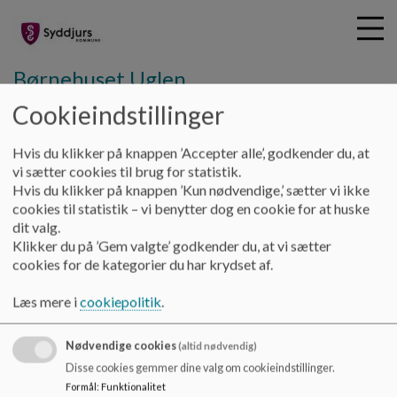
Børnehuset Uglen
Cookieindstillinger
G
Hvis du klikker på knappen ’Accepter alle’, godkender du, at
å
Grundlag og værdier
Uglens værdier
vi sætter cookies til brug for statistik.
t
Hvis du klikker på knappen ’Kun nødvendige,’ sætter vi ikke
i
cookies til statistik – vi benytter dog en cookie for at huske
Uglens værdier
l
dit valg.
h
Klikker du på ’Gem valgte’ godkender du, at vi sætter
o
cookies for de kategorier du har krydset af.
v
I Uglen arbejder vi indenfor en værdiramme under
e
overskriften: "Vi gør det sammen".
Læs mere i
cookiepolitik
.
d
Læs mere her:
i
Nødvendige cookies
n
(altid nødvendig)
Dokumenter
d
Disse cookies gemmer dine valg om cookieindstillinger.
h
Formål
:
Funktionalitet
Uglens værdier 2023.pdf