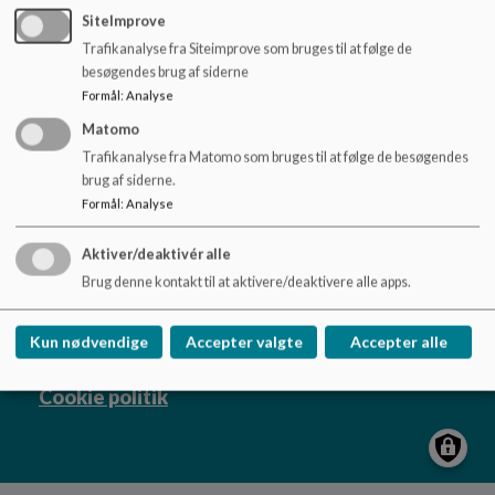
o
SiteImprove
l
Trafikanalyse fra Siteimprove som bruges til at følge de
d
besøgendes brug af siderne
e
Formål
:
Analyse
t
Matomo
Børnehuset Uglen
Trafikanalyse fra Matomo som bruges til at følge de besøgendes
Århusvej 27, Ugelbølle, 8410 Rønde
brug af siderne.
jajo@syddjurs.dk
Formål
:
Analyse
23653541
EAN NR.
5798004440087
Aktiver/deaktivér alle
Sitemap
Brug denne kontakt til at aktivere/deaktivere alle apps.
Kun nødvendige
Accepter valgte
Accepter alle
Cookie politik